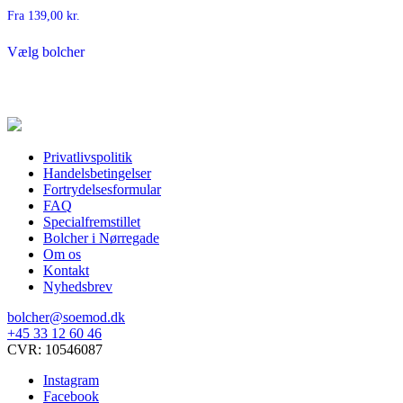
Fra
139,00
kr.
Dette
Vælg bolcher
vare
har
flere
varianter.
Mulighederne
kan
vælges
Privatlivspolitik
på
Handelsbetingelser
varesiden
Fortrydelsesformular
FAQ
Specialfremstillet
Bolcher i Nørregade
Om os
Kontakt
Nyhedsbrev
bolcher@soemod.dk
+45 33 12 60 46
CVR: 10546087
Instagram
Facebook