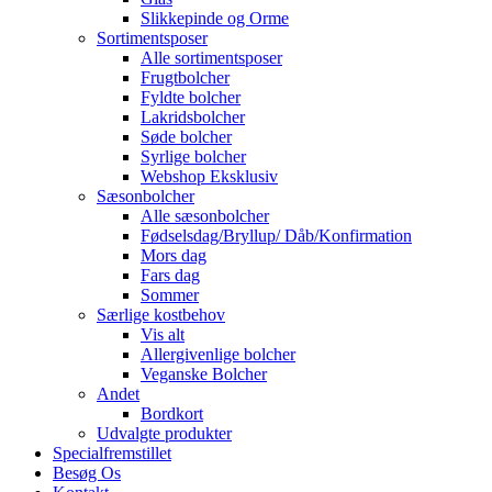
Slikkepinde og Orme
Sortimentsposer
Alle sortimentsposer
Frugtbolcher
Fyldte bolcher
Lakridsbolcher
Søde bolcher
Syrlige bolcher
Webshop Eksklusiv
Sæsonbolcher
Alle sæsonbolcher
Fødselsdag/Bryllup/ Dåb/Konfirmation
Mors dag
Fars dag
Sommer
Særlige kostbehov
Vis alt
Allergivenlige bolcher
Veganske Bolcher
Andet
Bordkort
Udvalgte produkter
Specialfremstillet
Besøg Os