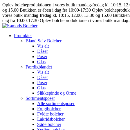
Oplev bolcheproduktionen i vores butik mandag-fredag kl. 10:15, 12
og 15.00
Butikken er åben i dag fra 10:00-17:30
Oplev bolcheprodukt
vores butik mandag-fredag kl. 10:15, 12.00, 13.30 og 15.00
Butikken 
dag fra 10:00-17:30
Oplev bolcheproduktionen i vores butik mandag-f
Produkter
Bland Selv Bolcher
Vis alt
Dåser
Poser
Glas
Færdigblandet
Vis alt
Dåser
Poser
Glas
Slikkepinde og Orme
Sortimentsposer
Alle sortimentsposer
Frugtbolcher
Fyldte bolcher
Lakridsbolcher
Søde bolcher
Syrlige bolcher