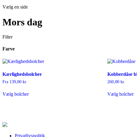
Vælg en side
Mors dag
Filter
Farve
Kærlighedsbolcher
Kobberdåse bl
Fra
139,00
kr.
260,00
kr.
Dette
Vælg bolcher
Vælg bolcher
vare
har
flere
varianter.
Mulighederne
kan
vælges
på
Privatlivspolitik