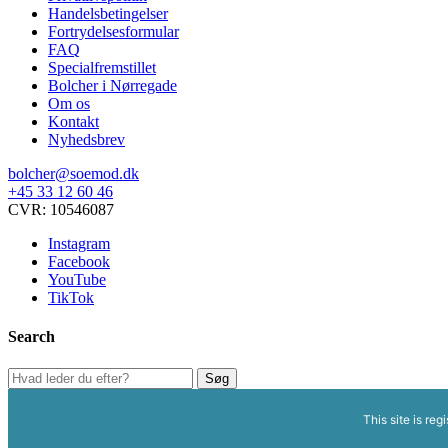
varesiden
Handelsbetingelser
Fortrydelsesformular
FAQ
Specialfremstillet
Bolcher i Nørregade
Om os
Kontakt
Nyhedsbrev
bolcher@soemod.dk
+45 33 12 60 46
CVR: 10546087
Instagram
Facebook
YouTube
TikTok
Search
Søg
Søg
efter:
This site is reg