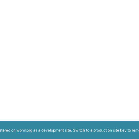
istered on
wpml.org
as a development site. Switch to a production site key to
rem