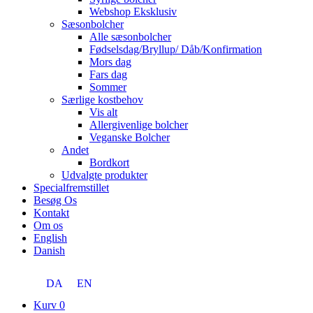
Webshop Eksklusiv
Sæsonbolcher
Alle sæsonbolcher
Fødselsdag/Bryllup/ Dåb/Konfirmation
Mors dag
Fars dag
Sommer
Særlige kostbehov
Vis alt
Allergivenlige bolcher
Veganske Bolcher
Andet
Bordkort
Udvalgte produkter
Specialfremstillet
Besøg Os
Kontakt
Om os
English
Danish
DA
EN
Kurv
0