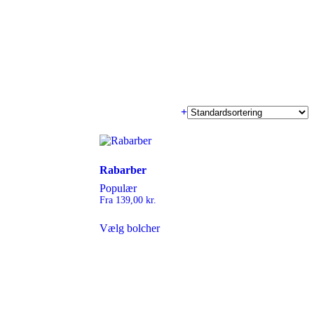
+
Rabarber
Populær
Fra
139,00
kr.
Dette
Vælg bolcher
vare
har
flere
varianter.
Mulighederne
kan
vælges