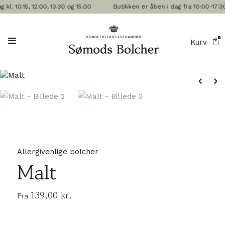
 10:15, 12.00, 13.30 og 15.00
Butikken er åben i dag fra 10:00-17:30
0
Kurv
Allergivenlige bolcher
Malt
139,00
kr.
Fra