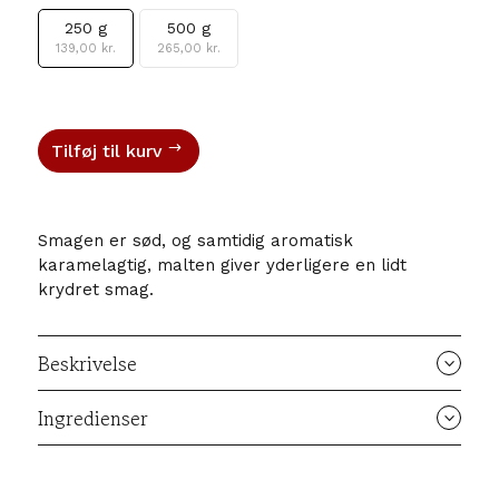
250 g
500 g
139,00
kr.
265,00
kr.
Tilføj til kurv
Smagen er sød, og samtidig aromatisk
karamelagtig, malten giver yderligere en lidt
krydret smag.
Beskrivelse
Ingredienser