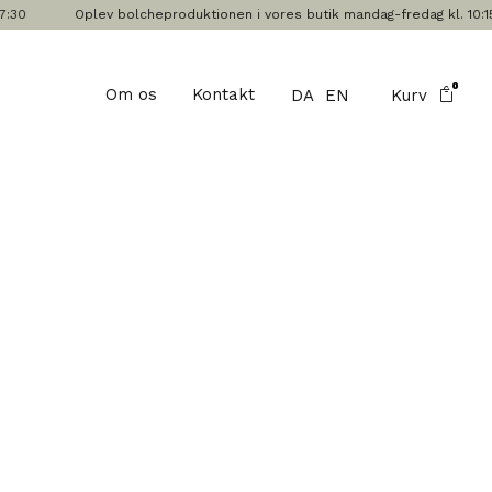
30
Oplev bolcheproduktionen i vores butik mandag-fredag kl. 10:15, 1
0
Om os
Kontakt
DA
EN
Kurv