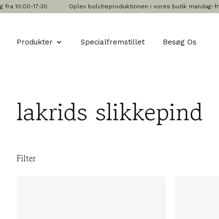
fra 10:00-17:30
Oplev bolcheproduktionen i vores butik mandag-fredag 
Produkter
Specialfremstillet
Besøg Os
lakrids slikkepind
Filter