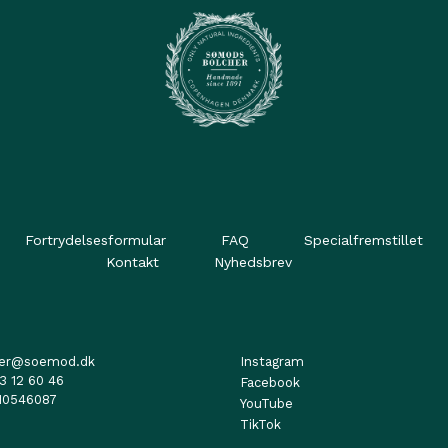
Fortrydelsesformular
FAQ
Specialfremstillet
Kontakt
Nyhedsbrev
her@soemod.dk
Instagram
3 12 60 46
Facebook
10546087
YouTube
TikTok