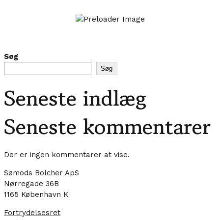
Pinkorme
S
Fra
70,00
kr.
Søg
Søg
Seneste indlæg
Seneste kommentarer
Der er ingen kommentarer at vise.
Sømods Bolcher ApS
Nørregade 36B
1165 København K
Fortrydelsesret