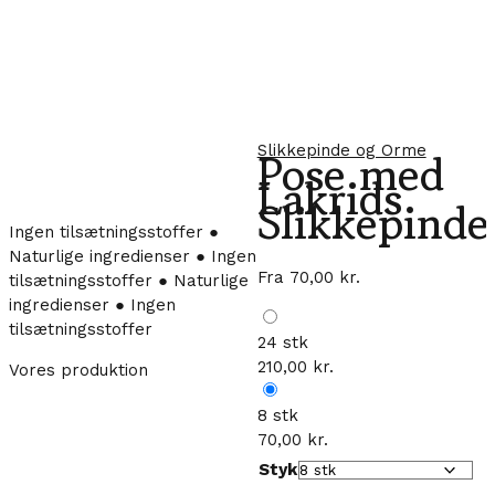
Slikkepinde og Orme
Pose med
Lakrids
Slikkepinde
Ingen tilsætningsstoffer ●
Naturlige ingredienser ● Ingen
Fra
70,00
kr.
tilsætningsstoffer ● Naturlige
ingredienser ● Ingen
tilsætningsstoffer
24 stk
210,00
kr.
Vores produktion
8 stk
70,00
kr.
Styk