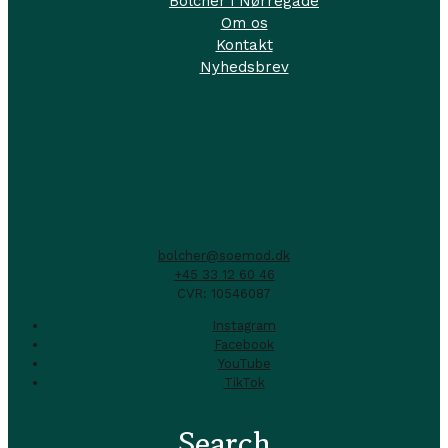
Bolcher i Nørregade
Om os
Kontakt
Nyhedsbrev
bolcher@soemod.dk
+45 33 12 60 46
CVR: 10546087
Instagram
Facebook
YouTube
TikTok
Search