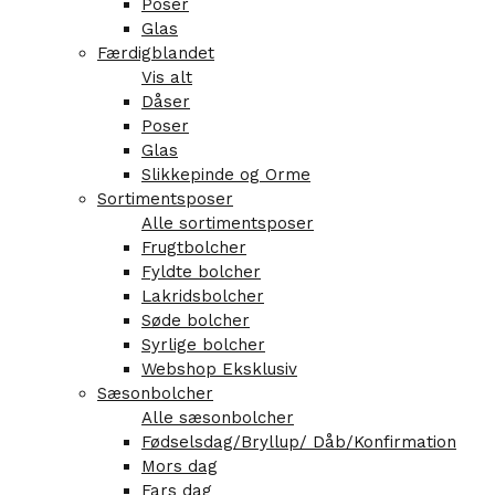
Poser
Glas
Færdigblandet
Vis alt
Dåser
Poser
Glas
Slikkepinde og Orme
Sortimentsposer
Alle sortimentsposer
Frugtbolcher
Fyldte bolcher
Lakridsbolcher
Søde bolcher
Syrlige bolcher
Webshop Eksklusiv
Sæsonbolcher
Alle sæsonbolcher
Fødselsdag/Bryllup/ Dåb/Konfirmation
Mors dag
Fars dag