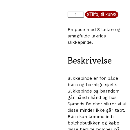
Pose
Tilføj til kurv
med
Lakrids
En pose med 8 lækre og
Slikkepinde
smagfulde lakrids
antal
slikkepinde.
Beskrivelse
Slikkepinde er for både
børn og barnlige sjæle.
Slikkepinde og barndom
går hånd i hånd og hos
Sømods Bolcher sikrer vi at
disse minder ikke går tabt.
Børn kan komme ind i
bolchebutikken og købe
disse herlige bolcher på