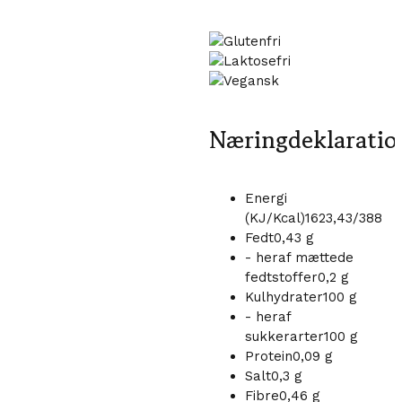
Glutenfri
Laktosefri
Vegansk
Næringdeklaratio
Energi
(KJ/Kcal)
1623,43/388
Fedt
0,43 g
- heraf mættede
fedtstoffer
0,2 g
Kulhydrater
100 g
- heraf
sukkerarter
100 g
Protein
0,09 g
Salt
0,3 g
Fibre
0,46 g