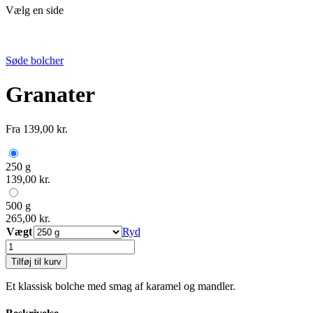
Vælg en side
Søde bolcher
Granater
Fra
139,00
kr.
250 g
139,00
kr.
500 g
265,00
kr.
Vægt
Ryd
Granater
antal
Tilføj til kurv
Et klassisk bolche med smag af karamel og mandler.