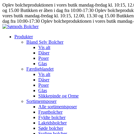
Oplev bolcheproduktionen i vores butik mandag-fredag kl. 10:15, 12
og 15.00
Butikken er åben i dag fra 10:00-17:30
Oplev bolcheprodukt
vores butik mandag-fredag kl. 10:15, 12.00, 13.30 og 15.00
Butikken 
dag fra 10:00-17:30
Oplev bolcheproduktionen i vores butik mandag-f
Produkter
Bland Selv Bolcher
Vis alt
Dåser
Poser
Glas
Færdigblandet
Vis alt
Dåser
Poser
Glas
Slikkepinde og Orme
Sortimentsposer
Alle sortimentsposer
Frugtbolcher
Fyldte bolcher
Lakridsbolcher
Søde bolcher
Syrlige bolcher