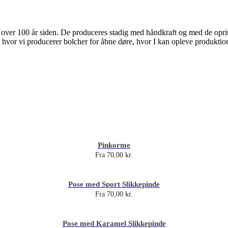
or over 100 år siden. De produceres stadig med håndkraft og med de opri
hvor vi producerer bolcher for åbne døre, hvor I kan opleve produktion
Pinkorme
Fra
70,00
kr.
Pose med Sport Slikkepinde
Fra
70,00
kr.
Pose med Karamel Slikkepinde