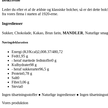
Beskrivelse
Leder du efter et af de ældste og klassiske bolcher, så er det dette 
fra vores firma i starten af 1920-erne.
Ingredienser
Sukker, Chokolade, Kakao, Brun farin,
MANDLER
, Naturlige smag
Næringdeklaration
Energi (KJ/Kcal)
2,008.37/480,72
Fedt
1,95 g
- heraf mættede fedtstoffer
0 g
Kulhydrater
98 g
- heraf sukkerarter
96,5 g
Protein
0,78 g
Salt
0
Fibre
3,06 g
Stevia
0
Ingen tilsætningsstoffer ● Naturlige ingredienser ● Ingen tilsætningsst
Vores produktion