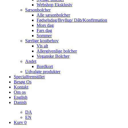
Webshop Eksklusiv
Sæsonbolcher
Alle sæsonbolcher
Fødselsdag/Bryllup/ Dåb/Konfirmation
Mors dag
Fars dag
Sommer
Særlige kostbehov
Vis alt
Allergivenlige bolcher
Veganske Bolcher
Andet
Bordkort
Udvalgte produkter
Specialfremstillet
Besøg Os
Kontakt
Om os
English
Danish
DA
EN
Kurv
0