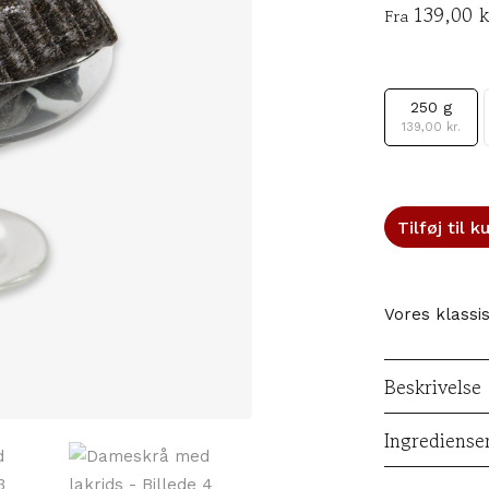
139,00
k
Fra
250 g
139,00
kr.
Tilføj til k
Vores klassi
Beskrivelse
Ingrediense