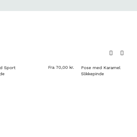
Fra
70,00
kr.
Fra
70,00
kr.
Pose med Karamel
Al
Slikkepinde