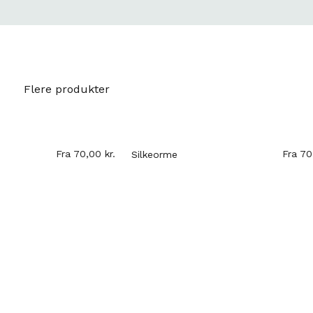
Flere produkter
kr.
Fra
70,00
kr.
Silkeorme
Pose med An
Slikkepinde