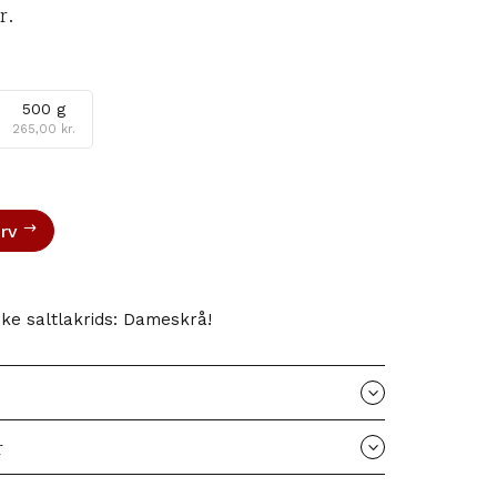
r.
500 g
265,00
kr.
urv
ske saltlakrids: Dameskrå!
r