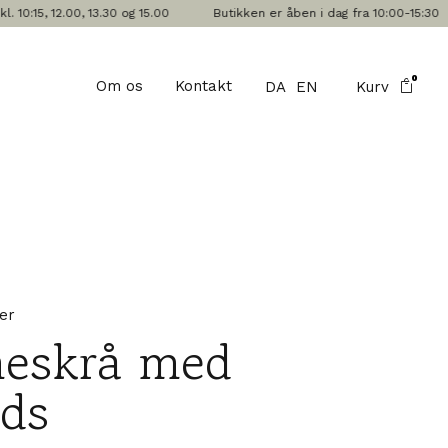
5, 12.00, 13.30 og 15.00
Butikken er åben i dag fra 10:00-15:30
0
Om os
Kontakt
DA
EN
Kurv
er
eskrå med
ids