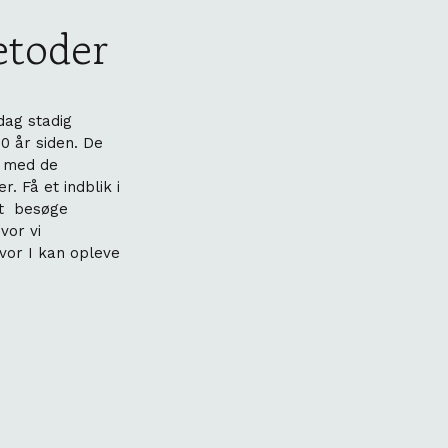
etoder
00 år siden. De
g med de
. Få et indblik i
at besøge
vor vi
vor I kan opleve