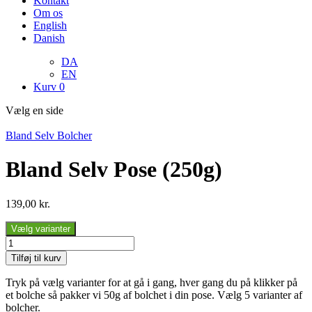
Kontakt
Om os
English
Danish
DA
EN
Kurv
0
Vælg en side
Bland Selv Bolcher
Bland Selv Pose (250g)
139,00
kr.
Vælg varianter
Bland
Selv
Tilføj til kurv
Pose
(250g)
Tryk på vælg varianter for at gå i gang, hver gang du på klikker på
antal
et bolche så pakker vi 50g af bolchet i din pose. Vælg 5 varianter af
bolcher.