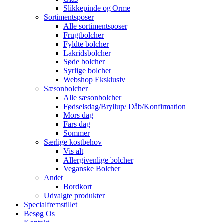
Slikkepinde og Orme
Sortimentsposer
Alle sortimentsposer
Frugtbolcher
Fyldte bolcher
Lakridsbolcher
Søde bolcher
Syrlige bolcher
Webshop Eksklusiv
Sæsonbolcher
Alle sæsonbolcher
Fødselsdag/Bryllup/ Dåb/Konfirmation
Mors dag
Fars dag
Sommer
Særlige kostbehov
Vis alt
Allergivenlige bolcher
Veganske Bolcher
Andet
Bordkort
Udvalgte produkter
Specialfremstillet
Besøg Os