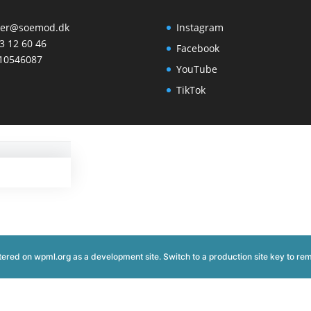
her@soemod.dk
Instagram
3 12 60 46
Facebook
 10546087
YouTube
TikTok
istered on
wpml.org
as a development site. Switch to a production site key to
rem