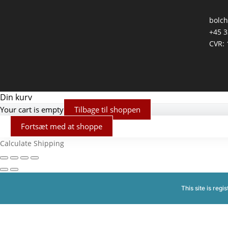
bolc
+45 3
CVR:
Din kurv
Your cart is empty
Tilbage til shoppen
Fortsæt med at shoppe
Calculate Shipping
This site is reg