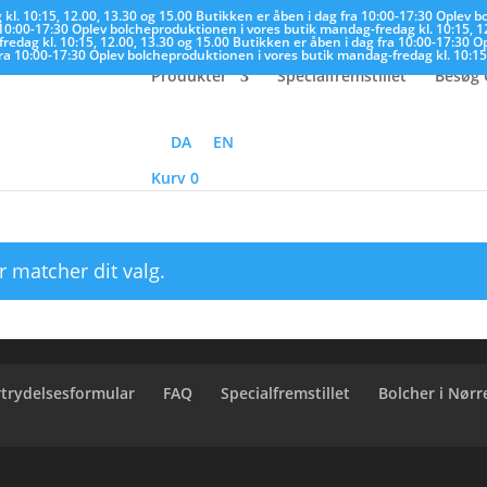
kl. 10:15, 12.00, 13.30 og 15.00
Butikken er åben i dag fra 10:00-17:30
Oplev b
 10:00-17:30
Oplev bolcheproduktionen i vores butik mandag-fredag kl. 10:15, 1
edag kl. 10:15, 12.00, 13.30 og 15.00
Butikken er åben i dag fra 10:00-17:30
Op
fra 10:00-17:30
Oplev bolcheproduktionen i vores butik mandag-fredag kl. 10:15
Produkter
Specialfremstillet
Besøg 
DA
EN
Kurv
0
r matcher dit valg.
rtrydelsesformular
FAQ
Specialfremstillet
Bolcher i Nør