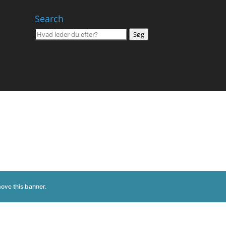
Search
Søg
Søg
efter:
ove this banner
.