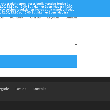
olcheproduktionen i vores butik mandag-fredag kl.
2.00, 13.30 og 15.00
Butikken er åben i dag fra 10:00-
lev bolcheproduktionen i vores butik mandag-fredag
, 12.00, 13.30 og 15.00
Butikken er åben i dag fra
Os
Kontakt
Om os
English
Danish
+
+
regade
Om os
Kontakt