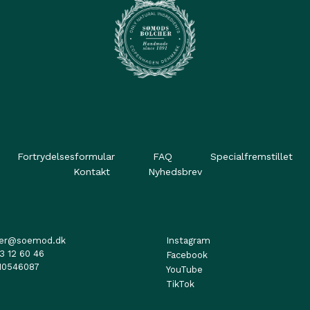
Fortrydelsesformular
FAQ
Specialfremstillet
Kontakt
Nyhedsbrev
her@soemod.dk
Instagram
3 12 60 46
Facebook
10546087
YouTube
TikTok