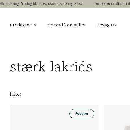
andag-fredag kl. 10:15, 12.00, 13.30 og 15.00
Butikken er åben i dag
Produkter
Specialfremstillet
Besøg Os
stærk lakrids
Filter
Populær