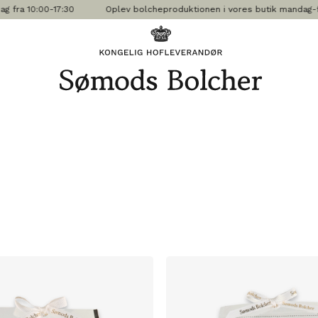
 fra 10:00-17:30
Oplev bolcheproduktionen i vores butik mandag-fredag