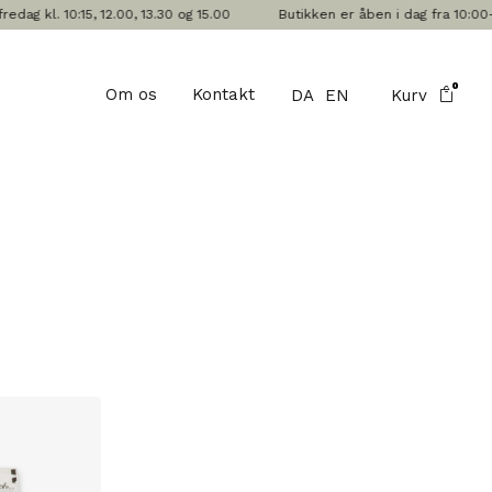
 kl. 10:15, 12.00, 13.30 og 15.00
Butikken er åben i dag fra 10:00-17
0
Om os
Kontakt
DA
EN
Kurv