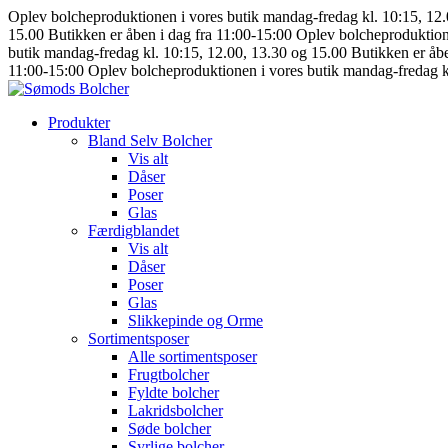
Oplev bolcheproduktionen i vores butik mandag-fredag kl. 10:15, 12
15.00
Butikken er åben i dag fra 11:00-15:00
Oplev bolcheproduktion
butik mandag-fredag kl. 10:15, 12.00, 13.30 og 15.00
Butikken er åb
11:00-15:00
Oplev bolcheproduktionen i vores butik mandag-fredag k
Produkter
Bland Selv Bolcher
Vis alt
Dåser
Poser
Glas
Færdigblandet
Vis alt
Dåser
Poser
Glas
Slikkepinde og Orme
Sortimentsposer
Alle sortimentsposer
Frugtbolcher
Fyldte bolcher
Lakridsbolcher
Søde bolcher
Syrlige bolcher