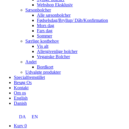
Webshop Eksklusiv
Sæsonbolcher
Alle sæsonbolcher
Fødselsdag/Bryllup/ Dåb/Konfirmation
Mors dag
Fars dag
Sommer
Særlige kostbehov
Vis alt
Allergivenlige bolcher
Veganske Bolcher
Andet
Bordkort
Udvalgte produkter
Specialfremstillet
Besøg Os
Kontakt
Om os
English
Danish
DA
EN
Kurv
0