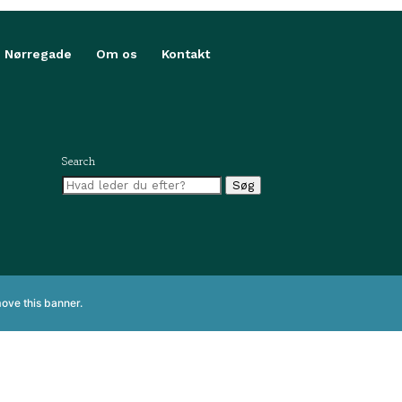
i Nørregade
Om os
Kontakt
Search
Søg
Søg
efter:
ove this banner
.