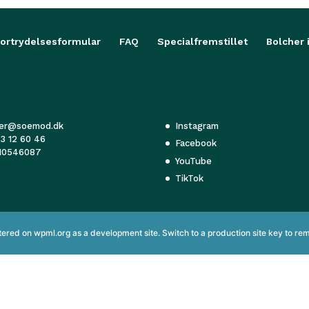
Fortrydelsesformular
FAQ
Specialfremstillet
Bolcher 
her@soemod.dk
Instagram
3 12 60 46
Facebook
 10546087
YouTube
TikTok
istered on
wpml.org
as a development site. Switch to a production site key to
rem