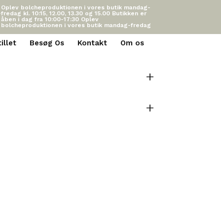
0
Oplev bolcheproduktionen i vores butik mandag-
edag kl. 10:15, 12.00, 13.30 og 15.00
Butikken er
 åben i dag fra 10:00-17:30
Oplev
 bolcheproduktionen i vores butik mandag-fredag
illet
Besøg Os
Kontakt
Om os
+
+