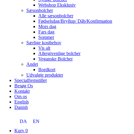
Webshop Eksklusiv
Sæsonbolcher
Alle sæsonbolcher
Fødselsdag/Bryllup/ Dåb/Konfirmation
Mors dag
Fars dag
Sommer
Særlige kostbehov
Vis alt
Allergivenlige bolcher
Veganske Bolcher
Andet
Bordkort
Udvalgte produkter
Specialfremstillet
Besøg Os
Kontakt
Om os
English
Danish
DA
EN
Kurv
0