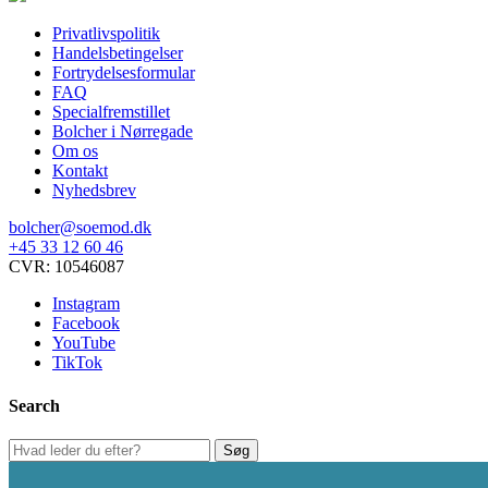
k
v
Privatlivspolitik
p
Handelsbetingelser
v
Fortrydelsesformular
FAQ
Specialfremstillet
Bolcher i Nørregade
Om os
Kontakt
Nyhedsbrev
bolcher@soemod.dk
+45 33 12 60 46
CVR: 10546087
Instagram
Facebook
YouTube
TikTok
Search
Søg
Søg
efter: