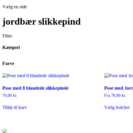
Vælg en side
jordbær slikkepind
Filter
Kategori
Farve
Pose med 8 blandede slikkepinde
Pose med Jor
70,00
kr.
Fra
70,00
kr.
D
Tilføj til kurv
Vælg bolcher
v
h
fl
va
M