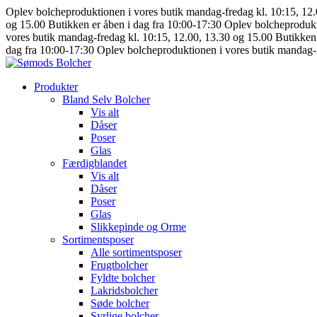
Oplev bolcheproduktionen i vores butik mandag-fredag kl. 10:15, 12
og 15.00
Butikken er åben i dag fra 10:00-17:30
Oplev bolcheprodukt
vores butik mandag-fredag kl. 10:15, 12.00, 13.30 og 15.00
Butikken 
dag fra 10:00-17:30
Oplev bolcheproduktionen i vores butik mandag-f
Produkter
Bland Selv Bolcher
Vis alt
Dåser
Poser
Glas
Færdigblandet
Vis alt
Dåser
Poser
Glas
Slikkepinde og Orme
Sortimentsposer
Alle sortimentsposer
Frugtbolcher
Fyldte bolcher
Lakridsbolcher
Søde bolcher
Syrlige bolcher