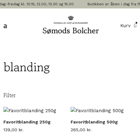
fredag kl. 10:15, 12.00, 13.30 og 15.00
Butikken er åben i dag fra 11
0
Kurv
blanding
Filter
Favoritblanding 250g
Favoritblanding 500g
139,00
kr.
265,00
kr.