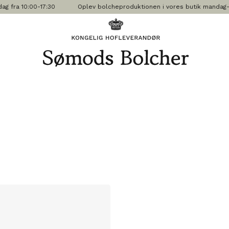
 fra 10:00-17:30
Oplev bolcheproduktionen i vores butik mandag-freda