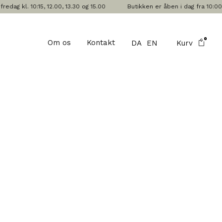
g kl. 10:15, 12.00, 13.30 og 15.00
Butikken er åben i dag fra 10:00-1
0
Om os
Kontakt
DA
EN
Kurv