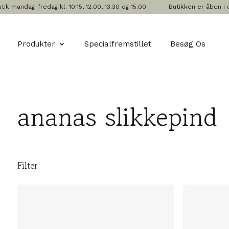
mandag-fredag kl. 10:15, 12.00, 13.30 og 15.00
Butikken er åben i dag
Produkter
Specialfremstillet
Besøg Os
ananas slikkepind
Filter