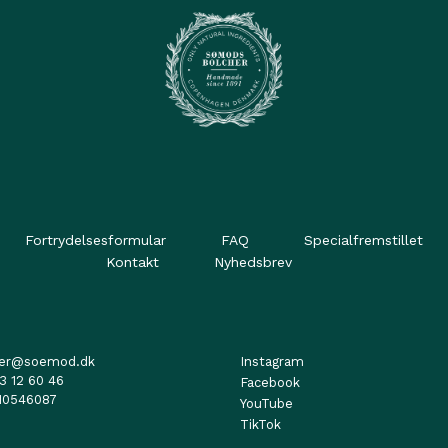
Fortrydelsesformular
FAQ
Specialfremstillet
Kontakt
Nyhedsbrev
her@soemod.dk
Instagram
3 12 60 46
Facebook
10546087
YouTube
TikTok