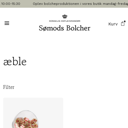
 10:00-15:30
Oplev bolcheproduktionen i vores butik mandag-fredag kl.
0
Kurv
æble
Filter