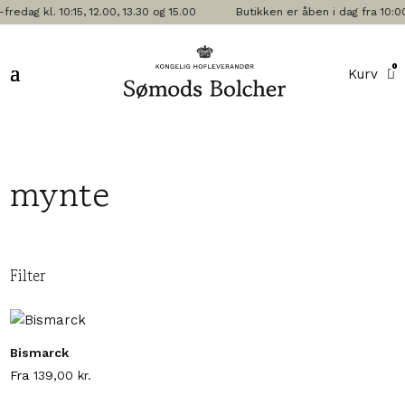
dag kl. 10:15, 12.00, 13.30 og 15.00
Butikken er åben i dag fra 10:00
0
Kurv
mynte
Filter
Bismarck
Fra
139,00
kr.